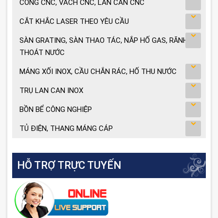
CỔNG CNC, VÁCH CNC, LAN CAN CNC
CẮT KHẮC LASER THEO YÊU CẦU
SÀN GRATING, SÀN THAO TÁC, NẮP HỐ GAS, RÃNH
THOÁT NƯỚC
MÁNG XỐI INOX, CẦU CHẮN RÁC, HỐ THU NƯỚC
TRỤ LAN CAN INOX
BỒN BỂ CÔNG NGHIỆP
TỦ ĐIỆN, THANG MÁNG CÁP
HỖ TRỢ TRỰC TUYẾN