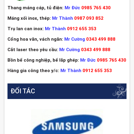
Thang máng cáp, tủ điện:
Mr Đức
0985 765 430
Máng xối inox, thép:
Mr Thành
0987 093 852
Trụ lan can inox:
Mr Thành
0912 655 353
Cổng hoa văn, vách ngăn:
Mr Cường
0343 499 888
Cắt laser theo yêu cầu:
Mr Cường
0343 499 888
Bồn bể công nghiệp, bể lắp ghép:
Mr Đức
0985 765 430
Hàng gia công theo y/c:
Mr Thành
0912 655 353
ĐỐI TÁC