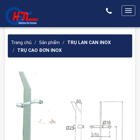
T
o
g
g
Trang chủ
Sản phẩm
TRỤ LAN CAN INOX
l
TRỤ CAO ĐƠN INOX
e
n
a
v
i
g
a
t
i
o
n