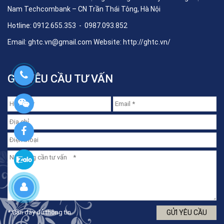
Nam Techcombank – CN Trần Thái Tông, Hà Nội
Hotline: 0912.655.353 - 0987.093.852
Email:
ghtc.vn@gmail.com
Website:
http://ghtc.vn/
GỬI YÊU CẦU TƯ VẤN
* Cần đầy đủ thông tin