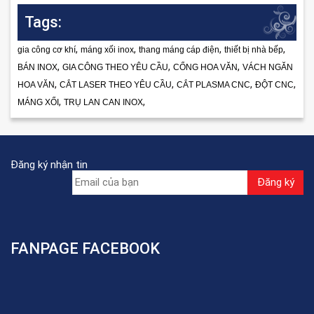
Tags:
,
,
,
,
gia công cơ khí
máng xối inox
thang máng cáp điện
thiết bị nhà bếp
,
,
,
BÁN INOX
GIA CÔNG THEO YÊU CẦU
CỔNG HOA VĂN
VÁCH NGĂN
,
,
,
,
HOA VĂN
CẮT LASER THEO YÊU CẦU
CẮT PLASMA CNC
ĐỘT CNC
,
,
MÁNG XỐI
TRỤ LAN CAN INOX
Đăng ký nhận tin
FANPAGE FACEBOOK