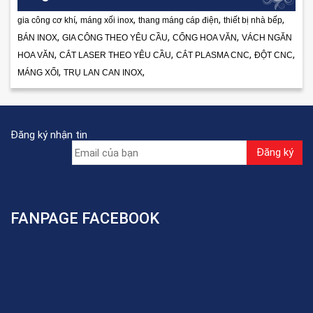
,
,
,
,
gia công cơ khí
máng xối inox
thang máng cáp điện
thiết bị nhà bếp
,
,
,
BÁN INOX
GIA CÔNG THEO YÊU CẦU
CỔNG HOA VĂN
VÁCH NGĂN
,
,
,
,
HOA VĂN
CẮT LASER THEO YÊU CẦU
CẮT PLASMA CNC
ĐỘT CNC
,
,
MÁNG XỐI
TRỤ LAN CAN INOX
Đăng ký nhận tin
FANPAGE FACEBOOK