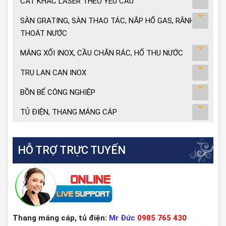
CẮT KHẮC LASER THEO YÊU CẦU
SÀN GRATING, SÀN THAO TÁC, NẮP HỐ GAS, RÃNH
THOÁT NƯỚC
MÁNG XỐI INOX, CẦU CHẮN RÁC, HỐ THU NƯỚC
TRỤ LAN CAN INOX
BỒN BỂ CÔNG NGHIỆP
TỦ ĐIỆN, THANG MÁNG CÁP
HỖ TRỢ TRỰC TUYẾN
Thang máng cáp, tủ điện:
Mr Đức
0985 765 430