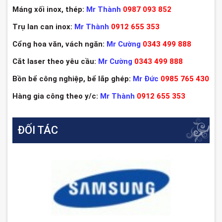
Máng xối inox, thép:
Mr Thành
0987 093 852
Trụ lan can inox:
Mr Thành
0912 655 353
Cổng hoa văn, vách ngăn:
Mr Cường
0343 499 888
Cắt laser theo yêu cầu:
Mr Cường
0343 499 888
Bồn bể công nghiệp, bể lắp ghép:
Mr Đức
0985 765 430
Hàng gia công theo y/c:
Mr Thành
0912 655 353
ĐỐI TÁC