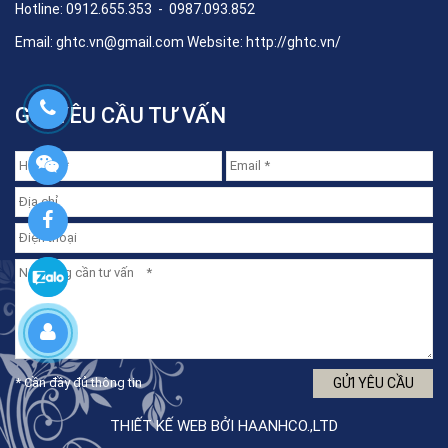
Hotline: 0912.655.353 - 0987.093.852
Email:
ghtc.vn@gmail.com
Website:
http://ghtc.vn/
GỬI YÊU CẦU TƯ VẤN
* Cần đầy đủ thông tin
THIẾT KẾ WEB BỞI HAANHCO.,LTD