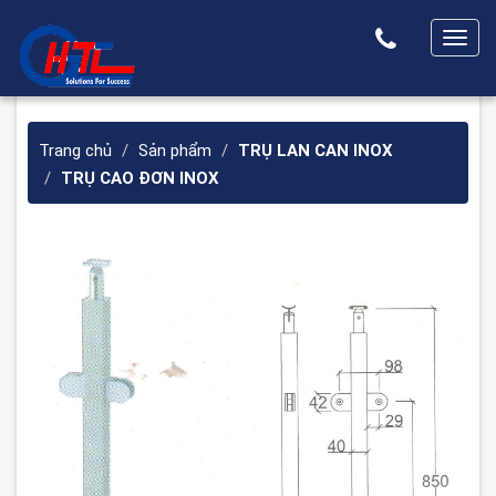
T
o
g
g
Trang chủ
Sản phẩm
TRỤ LAN CAN INOX
l
TRỤ CAO ĐƠN INOX
e
n
a
v
i
g
a
t
i
o
n