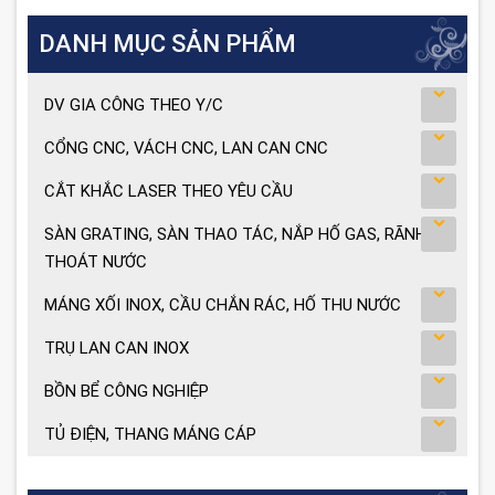
DANH MỤC SẢN PHẨM
DV GIA CÔNG THEO Y/C
CỔNG CNC, VÁCH CNC, LAN CAN CNC
CẮT KHẮC LASER THEO YÊU CẦU
SÀN GRATING, SÀN THAO TÁC, NẮP HỐ GAS, RÃNH
THOÁT NƯỚC
MÁNG XỐI INOX, CẦU CHẮN RÁC, HỐ THU NƯỚC
TRỤ LAN CAN INOX
BỒN BỂ CÔNG NGHIỆP
TỦ ĐIỆN, THANG MÁNG CÁP