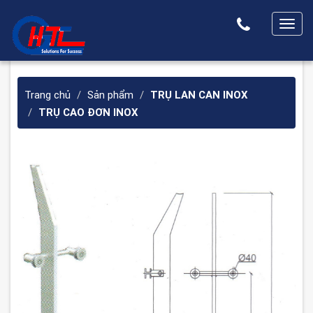
T
o
g
g
Trang chủ
Sản phẩm
TRỤ LAN CAN INOX
l
TRỤ CAO ĐƠN INOX
e
n
a
v
i
g
a
t
i
o
n