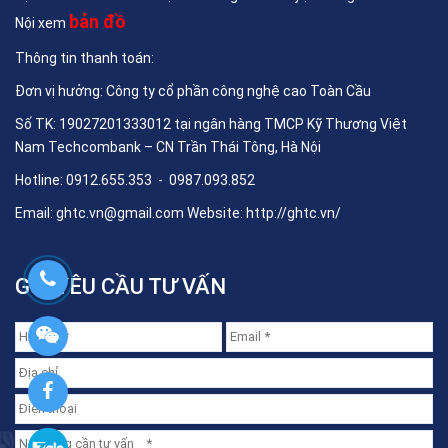
bản đồ
Nội xem
Thông tin thanh toán:
Đơn vị hưởng: Công ty cổ phần công nghệ cao Toàn Cầu
Số TK: 19027201333012 tại ngân hàng TMCP Kỹ Thương Việt
Nam Techcombank – CN Trần Thái Tông, Hà Nội
Hotline: 0912.655.353 - 0987.093.852
Email:
ghtc.vn@gmail.com
Website:
http://ghtc.vn/
GỬI YÊU CẦU TƯ VẤN