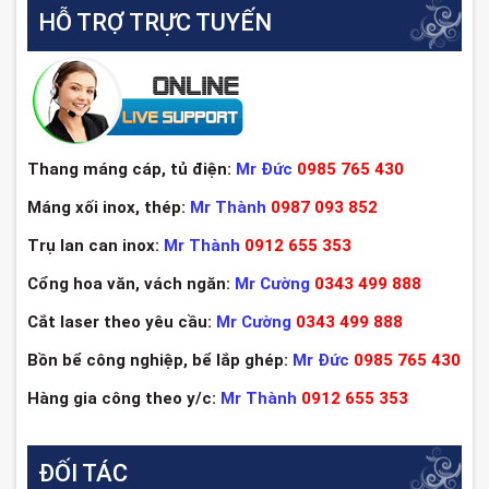
HỖ TRỢ TRỰC TUYẾN
Thang máng cáp, tủ điện:
Mr Đức
0985 765 430
Máng xối inox, thép:
Mr Thành
0987 093 852
Trụ lan can inox:
Mr Thành
0912 655 353
Cổng hoa văn, vách ngăn:
Mr Cường
0343 499 888
Cắt laser theo yêu cầu:
Mr Cường
0343 499 888
Bồn bể công nghiệp, bể lắp ghép:
Mr Đức
0985 765 430
Hàng gia công theo y/c:
Mr Thành
0912 655 353
ĐỐI TÁC