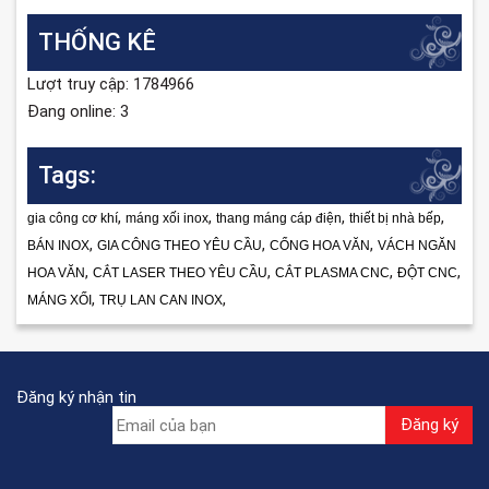
THỐNG KÊ
Lượt truy cập: 1784966
Đang online: 3
Tags:
,
,
,
,
gia công cơ khí
máng xối inox
thang máng cáp điện
thiết bị nhà bếp
,
,
,
BÁN INOX
GIA CÔNG THEO YÊU CẦU
CỔNG HOA VĂN
VÁCH NGĂN
,
,
,
,
HOA VĂN
CẮT LASER THEO YÊU CẦU
CẮT PLASMA CNC
ĐỘT CNC
,
,
MÁNG XỐI
TRỤ LAN CAN INOX
Đăng ký nhận tin