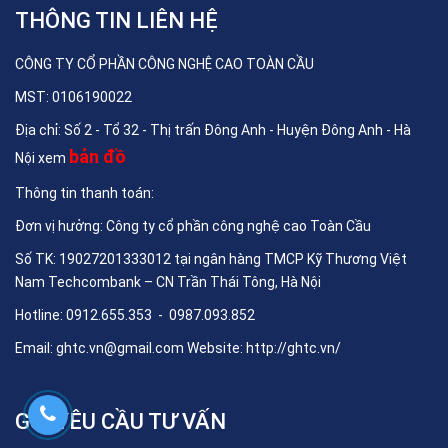
THÔNG TIN LIÊN HỆ
CÔNG TY CỔ PHẦN CÔNG NGHỆ CAO TOÀN CẦU
MST: 0106190022
Địa chỉ: Số 2 - Tổ 32 - Thị trấn Đông Anh - Huyện Đông Anh - Hà
bản đồ
Nội xem
Thông tin thanh toán:
Đơn vị hưởng: Công ty cổ phần công nghệ cao Toàn Cầu
Số TK: 19027201333012 tại ngân hàng TMCP Kỹ Thương Việt
Nam Techcombank – CN Trần Thái Tông, Hà Nội
Hotline: 0912.655.353 - 0987.093.852
Email:
ghtc.vn@gmail.com
Website:
http://ghtc.vn/
GỬI YÊU CẦU TƯ VẤN