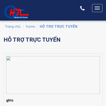
T
o
g
Trang chủ
home
HỖ TRỢ TRỰC TUYẾN
g
l
HỖ TRỢ TRỰC TUYẾN
e
n
a
v
i
g
a
t
i
o
n
ghtc