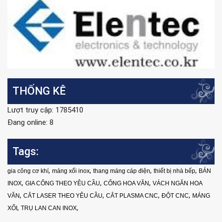
THỐNG KÊ
Lượt truy cập: 1785410
Đang online: 8
Tags:
,
,
,
,
gia công cơ khí
máng xối inox
thang máng cáp điện
thiết bị nhà bếp
BÁN
,
,
,
INOX
GIA CÔNG THEO YÊU CẦU
CỔNG HOA VĂN
VÁCH NGĂN HOA
,
,
,
,
VĂN
CẮT LASER THEO YÊU CẦU
CẮT PLASMA CNC
ĐỘT CNC
MÁNG
,
,
XỐI
TRỤ LAN CAN INOX