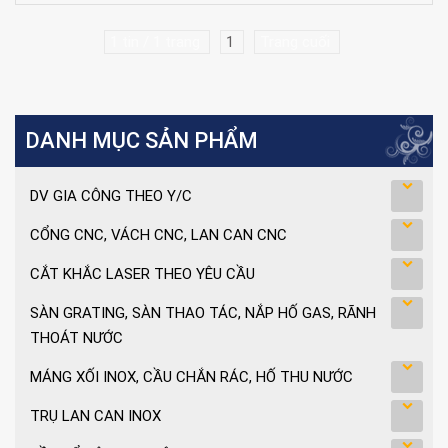
1 tin / 1 trang
1
Trang cuối
DANH MỤC SẢN PHẨM
DV GIA CÔNG THEO Y/C
CỔNG CNC, VÁCH CNC, LAN CAN CNC
CẮT KHẮC LASER THEO YÊU CẦU
SÀN GRATING, SÀN THAO TÁC, NẮP HỐ GAS, RÃNH
THOÁT NƯỚC
MÁNG XỐI INOX, CẦU CHẮN RÁC, HỐ THU NƯỚC
TRỤ LAN CAN INOX