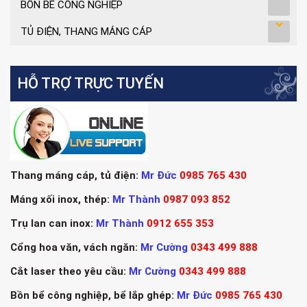
BỒN BỂ CÔNG NGHIỆP
TỦ ĐIỆN, THANG MÁNG CÁP
HỖ TRỢ TRỰC TUYẾN
Thang máng cáp, tủ điện:
Mr Đức
0985 765 430
Máng xối inox, thép:
Mr Thành
0987 093 852
Trụ lan can inox:
Mr Thành
0912 655 353
Cổng hoa văn, vách ngăn:
Mr Cường
0343 499 888
Cắt laser theo yêu cầu:
Mr Cường
0343 499 888
Bồn bể công nghiệp, bể lắp ghép:
Mr Đức
0985 765 430