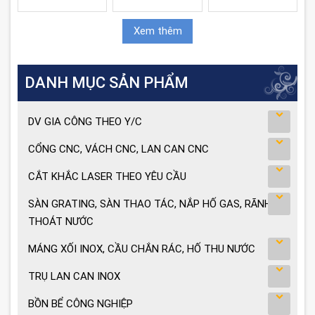
Xem thêm
DANH MỤC SẢN PHẨM
DV GIA CÔNG THEO Y/C
CỔNG CNC, VÁCH CNC, LAN CAN CNC
CẮT KHẮC LASER THEO YÊU CẦU
SÀN GRATING, SÀN THAO TÁC, NẮP HỐ GAS, RÃNH
THOÁT NƯỚC
MÁNG XỐI INOX, CẦU CHẮN RÁC, HỐ THU NƯỚC
TRỤ LAN CAN INOX
BỒN BỂ CÔNG NGHIỆP