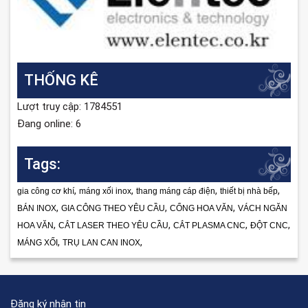
THỐNG KÊ
Lượt truy cập: 1784551
Đang online: 6
Tags:
,
,
,
,
gia công cơ khí
máng xối inox
thang máng cáp điện
thiết bị nhà bếp
,
,
,
BÁN INOX
GIA CÔNG THEO YÊU CẦU
CỔNG HOA VĂN
VÁCH NGĂN
,
,
,
,
HOA VĂN
CẮT LASER THEO YÊU CẦU
CẮT PLASMA CNC
ĐỘT CNC
,
,
MÁNG XỐI
TRỤ LAN CAN INOX
Đăng ký nhận tin