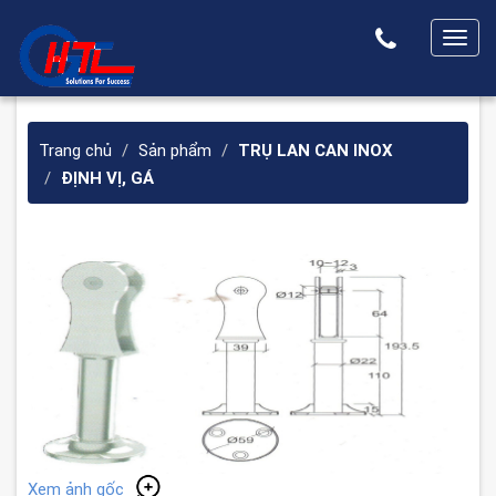
T
o
g
g
Trang chủ
Sản phẩm
TRỤ LAN CAN INOX
l
ĐỊNH VỊ, GÁ
e
n
a
v
i
g
a
t
i
o
n
Xem ảnh gốc