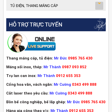
TỦ ĐIỆN, THANG MÁNG CÁP
HỖ TRỢ TRỰC TUYẾN
Thang máng cáp, tủ điện:
Mr Đức
0985 765 430
Máng xối inox, thép:
Mr Thành
0987 093 852
Trụ lan can inox:
Mr Thành
0912 655 353
Cổng hoa văn, vách ngăn:
Mr Cường
0343 499 888
Cắt laser theo yêu cầu:
Mr Cường
0343 499 888
Bồn bể công nghiệp, bể lắp ghép:
Mr Đức
0985 765 430
Hàng gia công theo y/c:
Mr Thành
0912 655 353