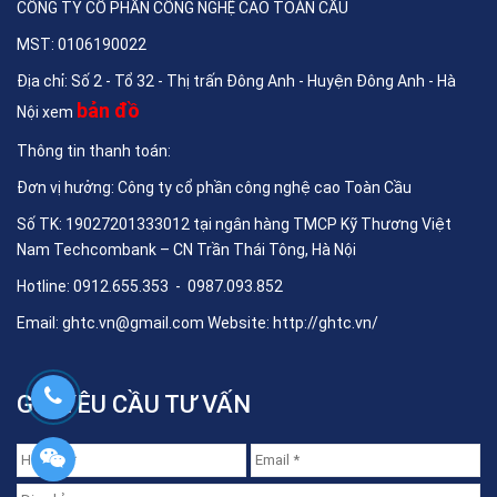
CÔNG TY CỔ PHẦN CÔNG NGHỆ CAO TOÀN CẦU
MST: 0106190022
Địa chỉ: Số 2 - Tổ 32 - Thị trấn Đông Anh - Huyện Đông Anh - Hà
bản đồ
Nội xem
Thông tin thanh toán:
Đơn vị hưởng: Công ty cổ phần công nghệ cao Toàn Cầu
Số TK: 19027201333012 tại ngân hàng TMCP Kỹ Thương Việt
Nam Techcombank – CN Trần Thái Tông, Hà Nội
Hotline: 0912.655.353 - 0987.093.852
Email:
ghtc.vn@gmail.com
Website:
http://ghtc.vn/
GỬI YÊU CẦU TƯ VẤN