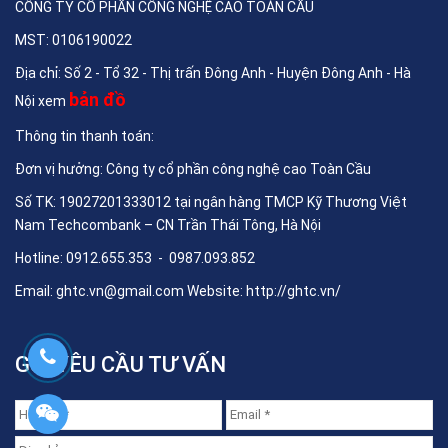
CÔNG TY CỔ PHẦN CÔNG NGHỆ CAO TOÀN CẦU
MST: 0106190022
Địa chỉ: Số 2 - Tổ 32 - Thị trấn Đông Anh - Huyện Đông Anh - Hà
bản đồ
Nội xem
Thông tin thanh toán:
Đơn vị hưởng: Công ty cổ phần công nghệ cao Toàn Cầu
Số TK: 19027201333012 tại ngân hàng TMCP Kỹ Thương Việt
Nam Techcombank – CN Trần Thái Tông, Hà Nội
Hotline: 0912.655.353 - 0987.093.852
Email:
ghtc.vn@gmail.com
Website:
http://ghtc.vn/
GỬI YÊU CẦU TƯ VẤN