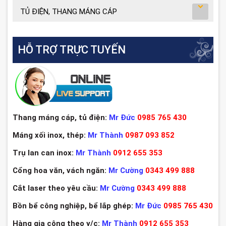
TỦ ĐIỆN, THANG MÁNG CÁP
HỖ TRỢ TRỰC TUYẾN
Thang máng cáp, tủ điện:
Mr Đức
0985 765 430
Máng xối inox, thép:
Mr Thành
0987 093 852
Trụ lan can inox:
Mr Thành
0912 655 353
Cổng hoa văn, vách ngăn:
Mr Cường
0343 499 888
Cắt laser theo yêu cầu:
Mr Cường
0343 499 888
Bồn bể công nghiệp, bể lắp ghép:
Mr Đức
0985 765 430
Hàng gia công theo y/c:
Mr Thành
0912 655 353