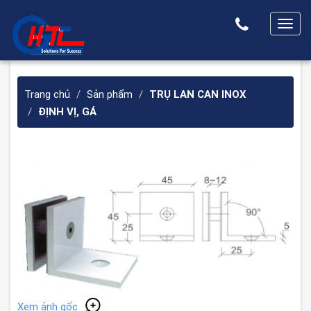
T
o
g
g
Trang chủ
Sản phẩm
TRỤ LAN CAN INOX
l
ĐỊNH VỊ, GÁ
e
n
a
v
i
g
a
t
i
o
n
Xem ảnh gốc