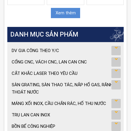
Xem thêm
DANH MỤC SẢN PHẨM
DV GIA CÔNG THEO Y/C
CỔNG CNC, VÁCH CNC, LAN CAN CNC
CẮT KHẮC LASER THEO YÊU CẦU
SÀN GRATING, SÀN THAO TÁC, NẮP HỐ GAS, RÃNH
THOÁT NƯỚC
MÁNG XỐI INOX, CẦU CHẮN RÁC, HỐ THU NƯỚC
TRỤ LAN CAN INOX
BỒN BỂ CÔNG NGHIỆP