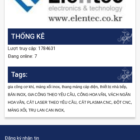
THỐNG KÊ
Lượt truy cập: 1784631
Đang online: 7
Tags:
,
,
,
,
gia công cơ khí
máng xối inox
thang máng cáp điện
thiết bị nhà bếp
,
,
,
BÁN INOX
GIA CÔNG THEO YÊU CẦU
CỔNG HOA VĂN
VÁCH NGĂN
,
,
,
,
HOA VĂN
CẮT LASER THEO YÊU CẦU
CẮT PLASMA CNC
ĐỘT CNC
,
,
MÁNG XỐI
TRỤ LAN CAN INOX
Đăng ký nhận tin