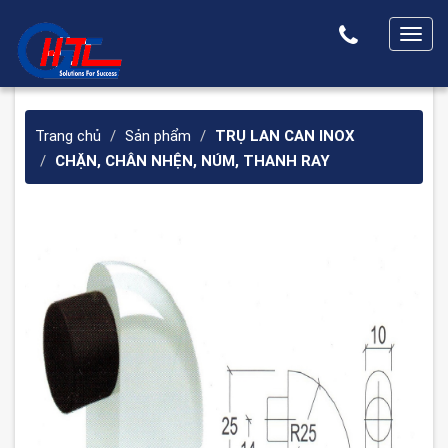
T
o
g
g
Trang chủ
Sản phẩm
TRỤ LAN CAN INOX
l
CHẶN, CHÂN NHỆN, NÚM, THANH RAY
e
n
a
v
i
g
a
t
i
o
n