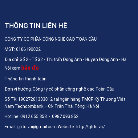
THÔNG TIN LIÊN HỆ
CÔNG TY CỔ PHẦN CÔNG NGHỆ CAO TOÀN CẦU
MST: 0106190022
Địa chỉ: Số 2 - Tổ 32 - Thị trấn Đông Anh - Huyện Đông Anh - Hà
bản đồ
Nội xem
Thông tin thanh toán:
Đơn vị hưởng: Công ty cổ phần công nghệ cao Toàn Cầu
Số TK: 19027201333012 tại ngân hàng TMCP Kỹ Thương Việt
Nam Techcombank – CN Trần Thái Tông, Hà Nội
Hotline: 0912.655.353 - 0987.093.852
Email:
ghtc.vn@gmail.com
Website:
http://ghtc.vn/