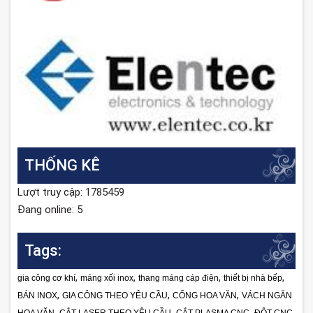
THỐNG KÊ
Lượt truy cập: 1785459
Đang online: 5
Tags:
,
,
,
,
gia công cơ khí
máng xối inox
thang máng cáp điện
thiết bị nhà bếp
,
,
,
BÁN INOX
GIA CÔNG THEO YÊU CẦU
CỔNG HOA VĂN
VÁCH NGĂN
,
,
,
,
HOA VĂN
CẮT LASER THEO YÊU CẦU
CẮT PLASMA CNC
ĐỘT CNC