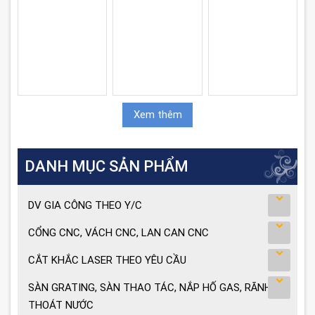
Xem thêm
DANH MỤC SẢN PHẨM
DV GIA CÔNG THEO Y/C
CỔNG CNC, VÁCH CNC, LAN CAN CNC
CẮT KHẮC LASER THEO YÊU CẦU
SÀN GRATING, SÀN THAO TÁC, NẮP HỐ GAS, RÃNH
THOÁT NƯỚC