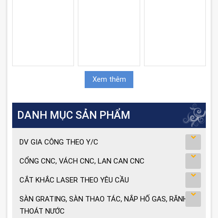
Xem thêm
DANH MỤC SẢN PHẨM
DV GIA CÔNG THEO Y/C
CỔNG CNC, VÁCH CNC, LAN CAN CNC
CẮT KHẮC LASER THEO YÊU CẦU
SÀN GRATING, SÀN THAO TÁC, NẮP HỐ GAS, RÃNH
THOÁT NƯỚC