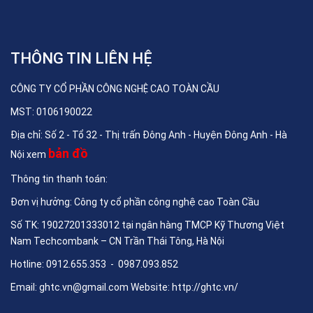
THÔNG TIN LIÊN HỆ
CÔNG TY CỔ PHẦN CÔNG NGHỆ CAO TOÀN CẦU
MST: 0106190022
Địa chỉ: Số 2 - Tổ 32 - Thị trấn Đông Anh - Huyện Đông Anh - Hà
bản đồ
Nội xem
Thông tin thanh toán:
Đơn vị hưởng: Công ty cổ phần công nghệ cao Toàn Cầu
Số TK: 19027201333012 tại ngân hàng TMCP Kỹ Thương Việt
Nam Techcombank – CN Trần Thái Tông, Hà Nội
Hotline: 0912.655.353 - 0987.093.852
Email:
ghtc.vn@gmail.com
Website:
http://ghtc.vn/