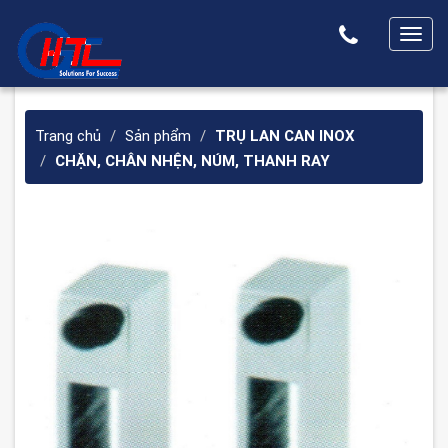
T
o
g
g
Trang chủ
Sản phẩm
TRỤ LAN CAN INOX
l
CHẶN, CHÂN NHỆN, NÚM, THANH RAY
e
n
a
v
i
g
a
t
i
o
n