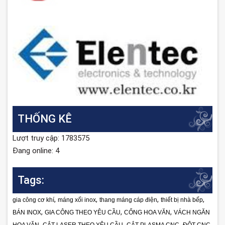
THỐNG KÊ
Lượt truy cập: 1783575
Đang online: 4
Tags:
,
,
,
,
gia công cơ khí
máng xối inox
thang máng cáp điện
thiết bị nhà bếp
,
,
,
BÁN INOX
GIA CÔNG THEO YÊU CẦU
CỔNG HOA VĂN
VÁCH NGĂN
,
,
,
,
HOA VĂN
CẮT LASER THEO YÊU CẦU
CẮT PLASMA CNC
ĐỘT CNC