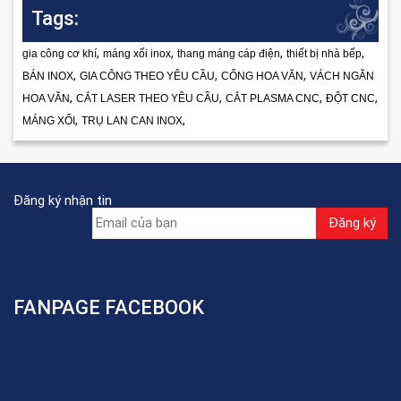
Tags:
,
,
,
,
gia công cơ khí
máng xối inox
thang máng cáp điện
thiết bị nhà bếp
,
,
,
BÁN INOX
GIA CÔNG THEO YÊU CẦU
CỔNG HOA VĂN
VÁCH NGĂN
,
,
,
,
HOA VĂN
CẮT LASER THEO YÊU CẦU
CẮT PLASMA CNC
ĐỘT CNC
,
,
MÁNG XỐI
TRỤ LAN CAN INOX
Đăng ký nhận tin
FANPAGE FACEBOOK