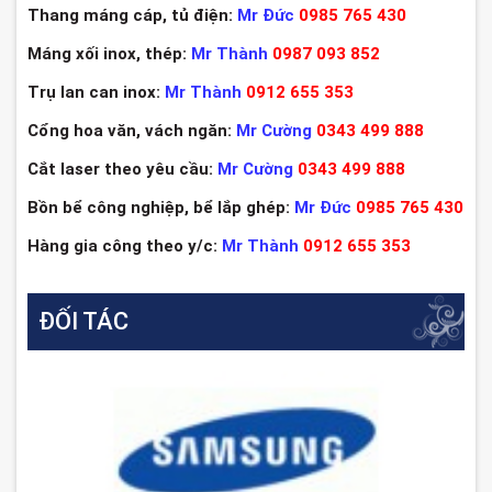
Thang máng cáp, tủ điện:
Mr Đức
0985 765 430
Máng xối inox, thép:
Mr Thành
0987 093 852
Trụ lan can inox:
Mr Thành
0912 655 353
Cổng hoa văn, vách ngăn:
Mr Cường
0343 499 888
Cắt laser theo yêu cầu:
Mr Cường
0343 499 888
Bồn bể công nghiệp, bể lắp ghép:
Mr Đức
0985 765 430
Hàng gia công theo y/c:
Mr Thành
0912 655 353
ĐỐI TÁC