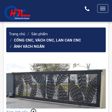
T
o
g
g
Trang chủ
Sản phẩm
l
CỔNG CNC, VÁCH CNC, LAN CAN CNC
e
ẢNH VÁCH NGĂN
n
a
v
i
g
a
t
i
o
n