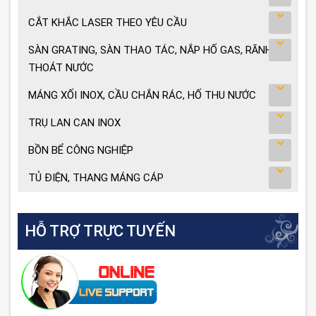
CẮT KHẮC LASER THEO YÊU CẦU
SÀN GRATING, SÀN THAO TÁC, NẮP HỐ GAS, RÃNH
THOÁT NƯỚC
MÁNG XỐI INOX, CẦU CHẮN RÁC, HỐ THU NƯỚC
TRỤ LAN CAN INOX
BỒN BỂ CÔNG NGHIỆP
TỦ ĐIỆN, THANG MÁNG CÁP
HỖ TRỢ TRỰC TUYẾN