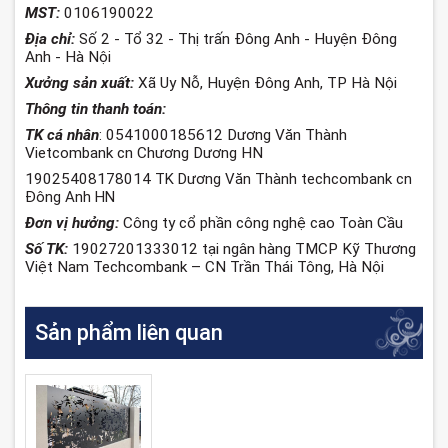
MST:
0106190022
Địa chỉ:
Số 2 - Tổ 32 - Thị trấn Đông Anh - Huyện Đông
Anh - Hà Nội
Xưởng sản xuất:
Xã Uy Nỗ, Huyện Đông Anh, TP Hà Nội
Thông tin thanh toán:
TK cá nhân
: 0541000185612 Dương Văn Thành
Vietcombank cn Chương Dương HN
19025408178014
TK Dương Văn Thành techcombank cn
Đông Anh HN
Đơn vị hưởng:
Công ty cổ phần công nghệ cao Toàn Cầu
Số TK:
19027201333012 tại ngân hàng TMCP Kỹ Thương
Việt Nam Techcombank – CN Trần Thái Tông, Hà Nội
Sản phẩm liên quan