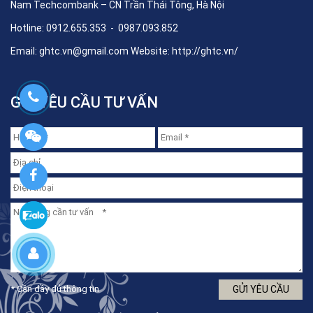
Nam Techcombank – CN Trần Thái Tông, Hà Nội
Hotline: 0912.655.353 - 0987.093.852
Email:
ghtc.vn@gmail.com
Website:
http://ghtc.vn/
GỬI YÊU CẦU TƯ VẤN
* Cần đầy đủ thông tin