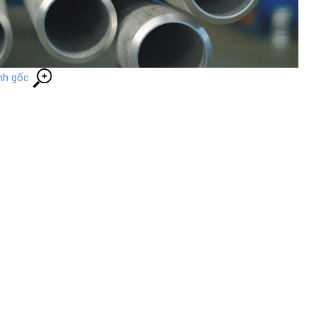
nh gốc