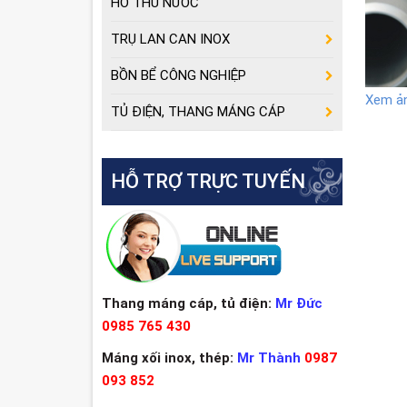
HỐ THU NƯỚC
TRỤ LAN CAN INOX
BỒN BỂ CÔNG NGHIỆP
Xem ả
TỦ ĐIỆN, THANG MÁNG CÁP
HỖ TRỢ TRỰC TUYẾN
Thang máng cáp, tủ điện:
Mr Đức
0985 765 430
Máng xối inox, thép:
Mr Thành
0987
093 852