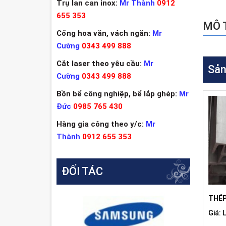
Trụ lan can inox:
Mr Thành
0912
655 353
MÔ T
Cổng hoa văn, vách ngăn:
Mr
Cường
0343 499 888
Cắt laser theo yêu cầu:
Mr
Sản
Cường
0343 499 888
Bồn bể công nghiệp, bể lắp ghép:
Mr
Đức
0985 765 430
Hàng gia công theo y/c:
Mr
Thành
0912 655 353
ĐỐI TÁC
THÉP 
Giá: 