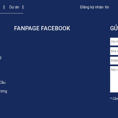
Đăng ký nhận tin
c
Dự án
FANPAGE FACEBOOK
GỬ
g
 Cầu
ương
i
* Cần