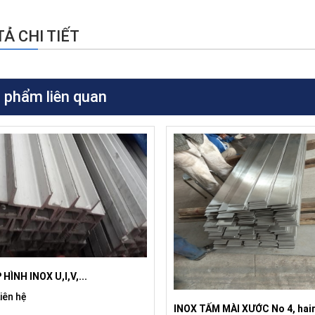
Ả CHI TIẾT
 phẩm liên quan
HÌNH INOX U,I,V,...
Liên hệ
INOX TẤM MÀI XƯỚC No 4, hair