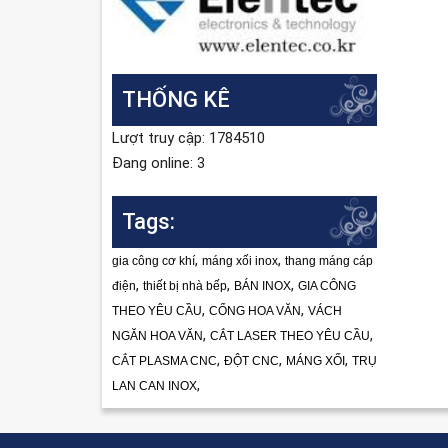
THỐNG KÊ
Lượt truy cập: 1784510
Đang online: 3
Tags:
,
,
gia công cơ khí
máng xối inox
thang máng cáp
,
,
,
điện
thiết bị nhà bếp
BÁN INOX
GIA CÔNG
,
,
THEO YÊU CẦU
CỔNG HOA VĂN
VÁCH
,
,
NGĂN HOA VĂN
CẮT LASER THEO YÊU CẦU
,
,
,
CẮT PLASMA CNC
ĐỘT CNC
MÁNG XỐI
TRỤ
,
LAN CAN INOX