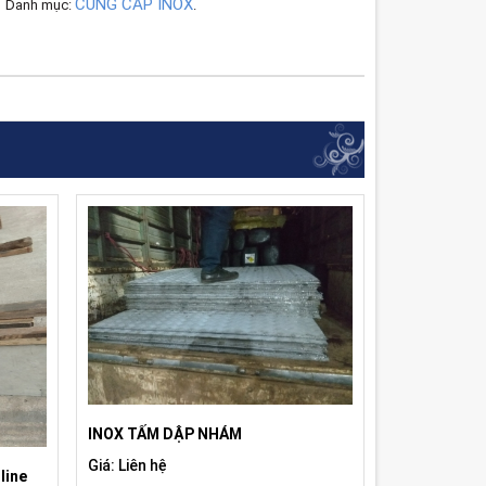
CUNG CẤP INOX
Danh mục:
.
INOX TẤM DẬP NHÁM
Giá: Liên hệ
line