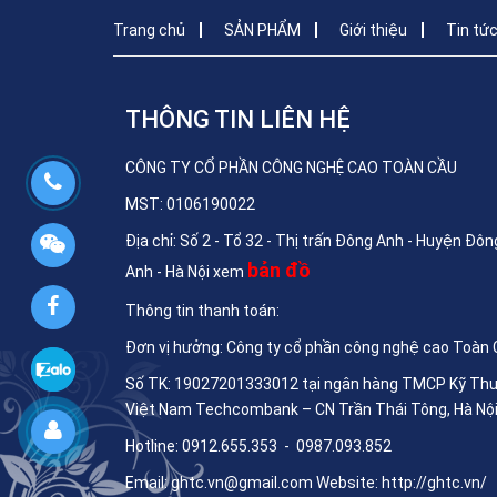
Trang chủ
SẢN PHẨM
Giới thiệu
Tin tứ
THÔNG TIN LIÊN HỆ
CÔNG TY CỔ PHẦN CÔNG NGHỆ CAO TOÀN CẦU
MST: 0106190022
Địa chỉ: Số 2 - Tổ 32 - Thị trấn Đông Anh - Huyện Đôn
bản đồ
Anh - Hà Nội xem
Thông tin thanh toán:
Đơn vị hưởng: Công ty cổ phần công nghệ cao Toàn
Số TK: 19027201333012 tại ngân hàng TMCP Kỹ Th
Việt Nam Techcombank – CN Trần Thái Tông, Hà Nộ
Hotline: 0912.655.353 - 0987.093.852
Email:
ghtc.vn@gmail.com
Website:
http://ghtc.vn/