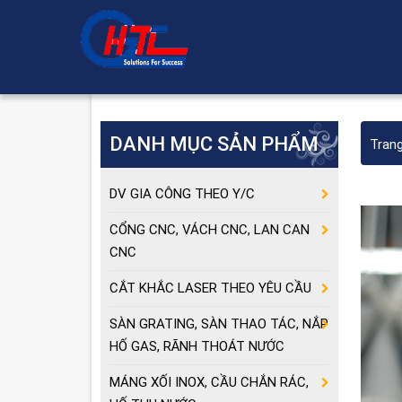
DANH MỤC SẢN PHẨM
Tran
DV GIA CÔNG THEO Y/C
CỔNG CNC, VÁCH CNC, LAN CAN
CNC
CẮT KHẮC LASER THEO YÊU CẦU
SÀN GRATING, SÀN THAO TÁC, NẮP
HỐ GAS, RÃNH THOÁT NƯỚC
MÁNG XỐI INOX, CẦU CHẮN RÁC,