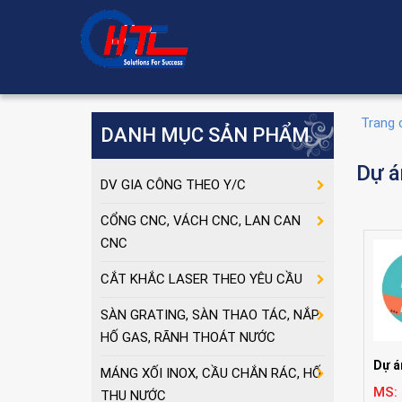
Trang 
DANH MỤC SẢN PHẨM
Dự á
DV GIA CÔNG THEO Y/C
CỔNG CNC, VÁCH CNC, LAN CAN
CNC
CẮT KHẮC LASER THEO YÊU CẦU
SÀN GRATING, SÀN THAO TÁC, NẮP
HỐ GAS, RÃNH THOÁT NƯỚC
Dự á
MÁNG XỐI INOX, CẦU CHẮN RÁC, HỐ
MS:
THU NƯỚC