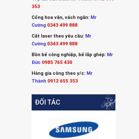
353
Cổng hoa văn, vách ngăn:
Mr
Cường
0343 499 888
Cắt laser theo yêu cầu:
Mr
Cường
0343 499 888
Bồn bể công nghiệp, bể lắp ghép:
Mr
Đức
0985 765 430
Hàng gia công theo y/c:
Mr
Thành
0912 655 353
ĐỐI TÁC