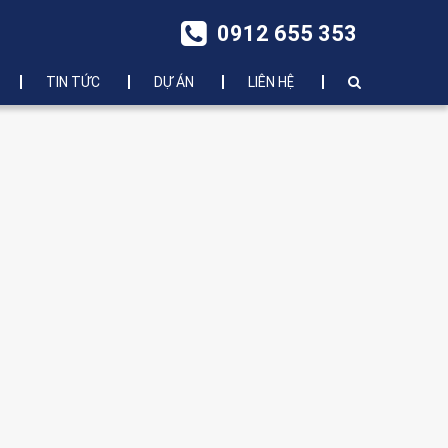
0912 655 353
TIN TỨC
DỰ ÁN
LIÊN HỆ