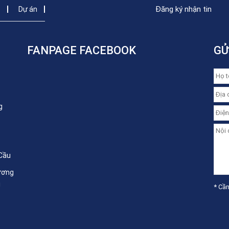
Đăng ký nhận tin
c
Dự án
FANPAGE FACEBOOK
GỬ
g
 Cầu
ương
i
* Cần