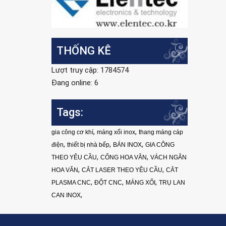
THỐNG KÊ
Lượt truy cập: 1784574
Đang online: 6
Tags:
,
,
gia công cơ khí
máng xối inox
thang máng cáp
,
,
,
điện
thiết bị nhà bếp
BÁN INOX
GIA CÔNG
,
,
THEO YÊU CẦU
CỔNG HOA VĂN
VÁCH NGĂN
,
,
HOA VĂN
CẮT LASER THEO YÊU CẦU
CẮT
,
,
,
PLASMA CNC
ĐỘT CNC
MÁNG XỐI
TRỤ LAN
,
CAN INOX