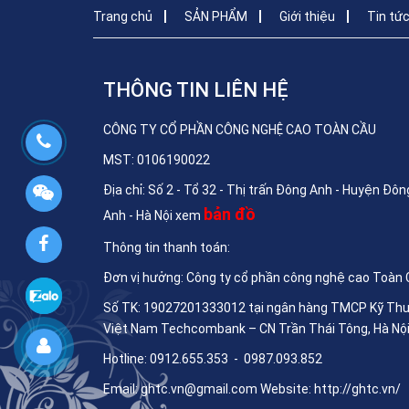
Trang chủ
SẢN PHẨM
Giới thiệu
Tin tứ
THÔNG TIN LIÊN HỆ
CÔNG TY CỔ PHẦN CÔNG NGHỆ CAO TOÀN CẦU
MST: 0106190022
Địa chỉ: Số 2 - Tổ 32 - Thị trấn Đông Anh - Huyện Đôn
bản đồ
Anh - Hà Nội xem
Thông tin thanh toán:
Đơn vị hưởng: Công ty cổ phần công nghệ cao Toàn
Số TK: 19027201333012 tại ngân hàng TMCP Kỹ Th
Việt Nam Techcombank – CN Trần Thái Tông, Hà Nộ
Hotline: 0912.655.353 - 0987.093.852
Email:
ghtc.vn@gmail.com
Website:
http://ghtc.vn/