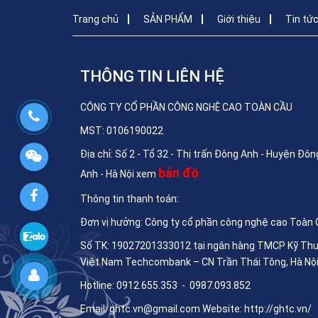
Trang chủ
SẢN PHẨM
Giới thiệu
Tin tứ
THÔNG TIN LIÊN HỆ
CÔNG TY CỔ PHẦN CÔNG NGHỆ CAO TOÀN CẦU
MST: 0106190022
Địa chỉ: Số 2 - Tổ 32 - Thị trấn Đông Anh - Huyện Đôn
bản đồ
Anh - Hà Nội xem
Thông tin thanh toán:
Đơn vị hưởng: Công ty cổ phần công nghệ cao Toàn
Số TK: 19027201333012 tại ngân hàng TMCP Kỹ Th
Việt Nam Techcombank – CN Trần Thái Tông, Hà Nộ
Hotline: 0912.655.353 - 0987.093.852
Email:
ghtc.vn@gmail.com
Website:
http://ghtc.vn/