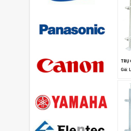
TRỤ 
Giá: 