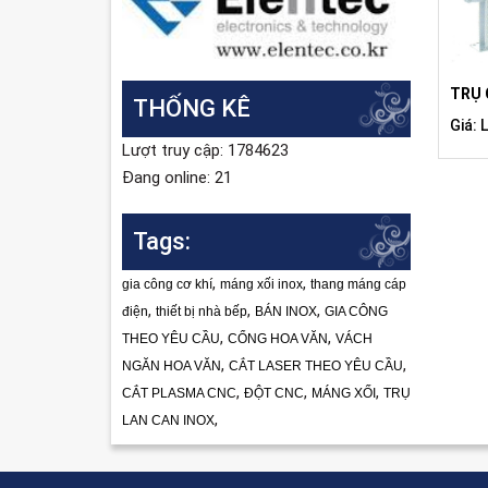
TRỤ 
THỐNG KÊ
Giá: 
Lượt truy cập: 1784623
Đang online: 21
Tags:
,
,
gia công cơ khí
máng xối inox
thang máng cáp
,
,
,
điện
thiết bị nhà bếp
BÁN INOX
GIA CÔNG
,
,
THEO YÊU CẦU
CỔNG HOA VĂN
VÁCH
,
,
NGĂN HOA VĂN
CẮT LASER THEO YÊU CẦU
,
,
,
CẮT PLASMA CNC
ĐỘT CNC
MÁNG XỐI
TRỤ
,
LAN CAN INOX