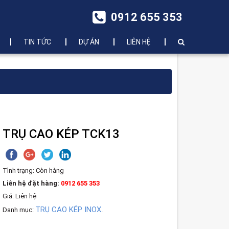
0912 655 353
TIN TỨC
DỰ ÁN
LIÊN HỆ
TRỤ CAO KÉP TCK13
Tình trạng:
Còn hàng
Liên hệ đặt hàng:
0912 655 353
Giá: Liên hệ
TRỤ CAO KÉP INOX
Danh mục:
.