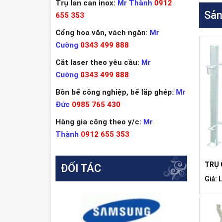
Trụ lan can inox:
Mr Thành
0912
Sản
655 353
Cổng hoa văn, vách ngăn:
Mr
Cường
0343 499 888
Cắt laser theo yêu cầu:
Mr
Cường
0343 499 888
Bồn bể công nghiệp, bể lắp ghép:
Mr
Đức
0985 765 430
Hàng gia công theo y/c:
Mr
Thành
0912 655 353
TRỤ 
ĐỐI TÁC
Giá: 