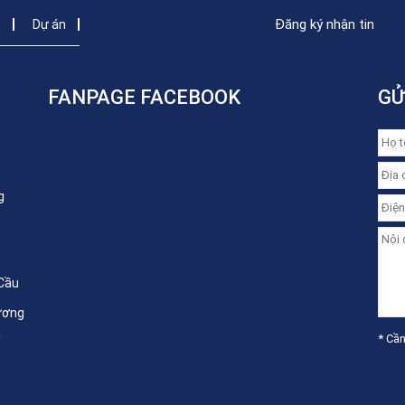
Đăng ký nhận tin
c
Dự án
FANPAGE FACEBOOK
GỬ
g
 Cầu
ương
i
* Cần