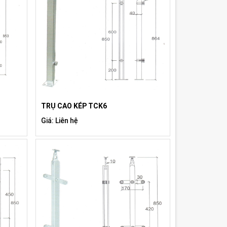
TRỤ CAO KÉP TCK6
Giá: Liên hệ