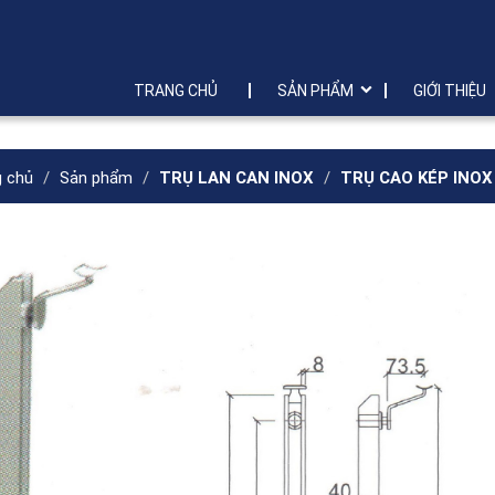
TRANG CHỦ
SẢN PHẨM
GIỚI THIỆU
g chủ
Sản phẩm
TRỤ LAN CAN INOX
TRỤ CAO KÉP INOX