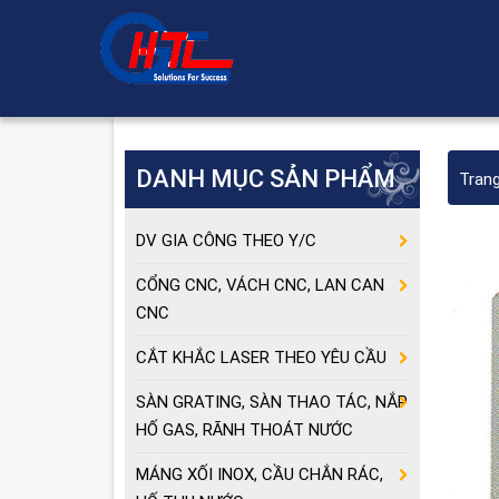
DANH MỤC SẢN PHẨM
Tran
DV GIA CÔNG THEO Y/C
CỔNG CNC, VÁCH CNC, LAN CAN
CNC
CẮT KHẮC LASER THEO YÊU CẦU
SÀN GRATING, SÀN THAO TÁC, NẮP
HỐ GAS, RÃNH THOÁT NƯỚC
MÁNG XỐI INOX, CẦU CHẮN RÁC,