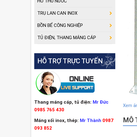
HỐ THU NƯỚC
TRỤ LAN CAN INOX
BỒN BỂ CÔNG NGHIỆP
TỦ ĐIỆN, THANG MÁNG CÁP
HỖ TRỢ TRỰC TUYẾN
Thang máng cáp, tủ điện:
Mr Đức
Xem ả
0985 765 430
MÔ T
Máng xối inox, thép:
Mr Thành
0987
093 852